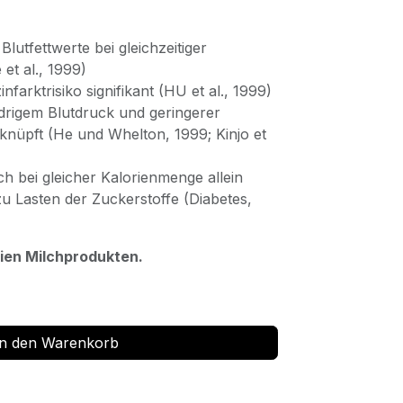
Blutfettwerte bei gleichzeitiger
et al., 1999)
farktrisiko signifikant (HU et al., 1999)
edrigem Blutdruck und geringerer
rknüpft (He und Whelton, 1999; Kinjo et
ch bei gleicher Kalorienmenge allein
u Lasten der Zuckerstoffe (Diabetes,
eien Milchprodukten.
n den Warenkorb