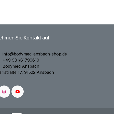
ehmen Sie Kontakt auf
info@bodymed-ansbach-shop.de
+49 981/81799610
Bodymed Ansbach
rlstraße 17, 91522 Ansbach