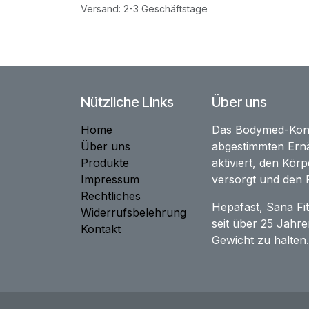
Versand: 2-3 Geschäftstage
Nützliche Links
Über uns
Home
Das Bodymed-Konzep
Über uns
abgestimmten Ernä
Produkte
aktiviert, den Körp
Impressum
versorgt und den F
Rechtliches
Hepafast, Sana Fi
Widerrufsbelehrung
seit über 25 Jah
Kontakt
Gewicht zu halten