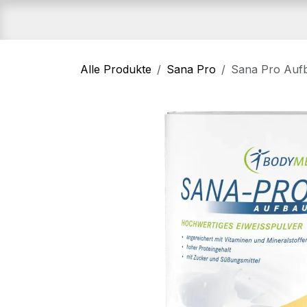
Zum Inhalt springen
Home
Shop
An
Alle Produkte
Sana Pro
Sana Pro Aufb