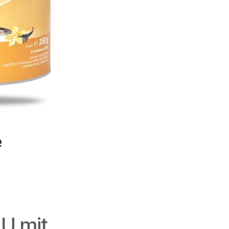
e
U mit